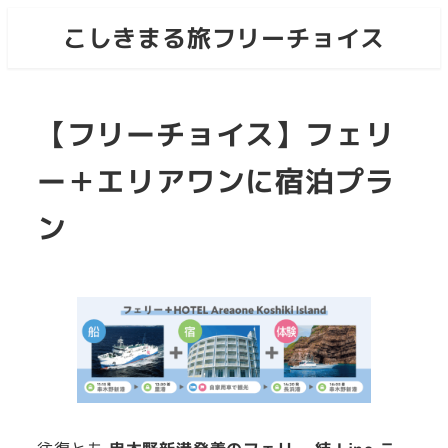
メ
こしきまる旅フリーチョイス
イ
ン
コ
【フリーチョイス】フェリ
ン
テ
ー＋エリアワンに宿泊プラ
ン
ツ
ン
へ
移
動